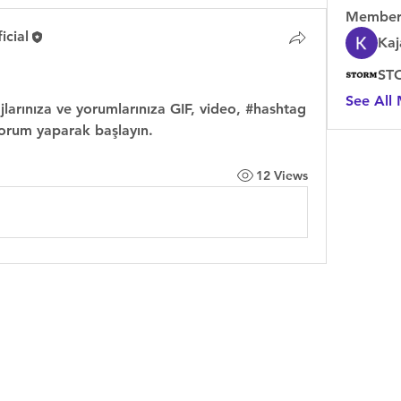
Member
cial
Kaj
See All
jlarınıza ve yorumlarınıza GIF, video, #hashtag 
yorum yaparak başlayın.
12 Views