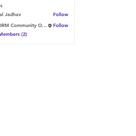
s
al Jadhav
Follow
STORM Community Official
Follow
 Members (2)