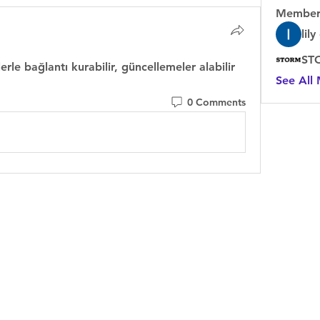
Member
lil
rle bağlantı kurabilir, güncellemeler alabilir 
See All
0 Comments