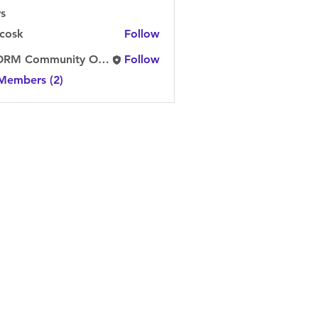
s
y cosk
Follow
STORM Community Official
Follow
 Members (2)